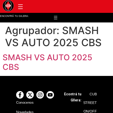
Post venta y repuestos
ENCONTRÁ TU GILERA:
Agrupador:
SMASH
VS AUTO 2025 CBS
SMASH VS AUTO 2025
CBS
Econtrá tu
CUB
GIlera:
Conocenos
STREET
ON/OFF
Novedades