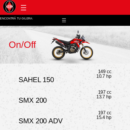
Post venta y repuestos
ENCONTRÁ TU GILERA:
On/Off
149 cc
10.7 hp
SAHEL 150
197 cc
13.7 hp
SMX 200
197 cc
15.4 hp
SMX 200 ADV