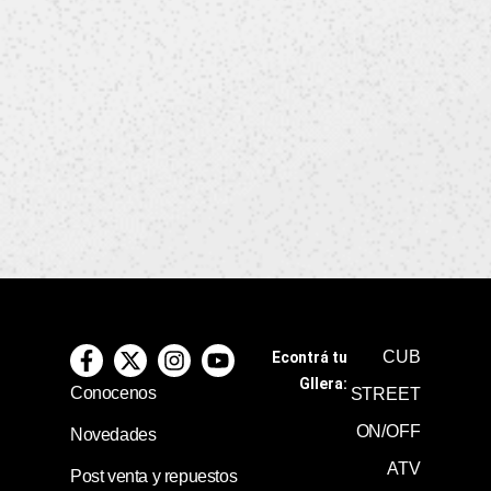
CUB
Econtrá tu
GIlera:
Conocenos
STREET
ON/OFF
Novedades
ATV
Post venta y repuestos