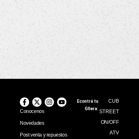
CUB
Econtrá tu
GIlera:
Conocenos
STREET
ON/OFF
Novedades
ATV
Post venta y repuestos