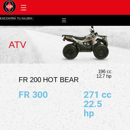
Post venta y repuestos
ENCONTRÁ TU GILERA:
ATV
196 cc
12.7 hp
FR 200 HOT BEAR
FR 300
271 cc
22.5
hp