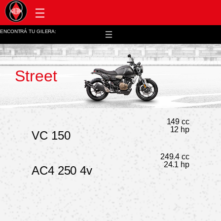
Post venta y repuestos
ENCONTRÁ TU GILERA:
Street
149 cc
12 hp
VC 150
249.4 cc
24.1 hp
AC4 250 4v