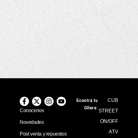
CUB
Econtrá tu
GIlera:
Conocenos
STREET
ON/OFF
Novedades
ATV
Post venta y repuestos