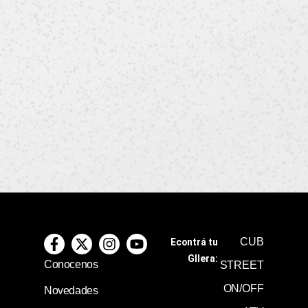
CUB
Econtrá tu
GIlera:
Conocenos
STREET
ON/OFF
Novedades