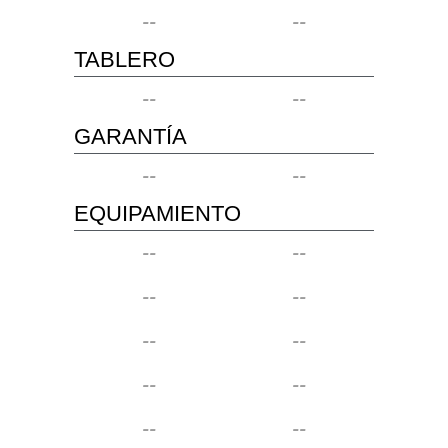
--
--
TABLERO
--
--
GARANTÍA
--
--
EQUIPAMIENTO
--
--
--
--
--
--
--
--
--
--