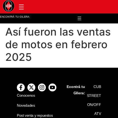
Post venta y repuestos
ENCONTRÁ TU GILERA:
Así fueron las ventas
de motos en febrero
2025
Econtrá tu
CUB
GIlera:
Conocenos
STREET
ON/OFF
Novedades
ATV
Post venta y repuestos