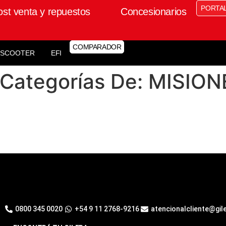
PORTA
ost venta y repuestos
Concesionarios
COMPARADOR
SCOOTER
EFI
 Categorías De:
MISION
0800 345 0020
+54 9 11 2768-9216
atencionalcliente@gil