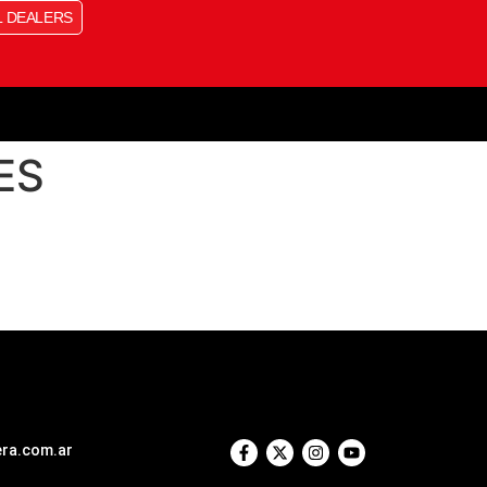
L DEALERS
ES
era.com.ar