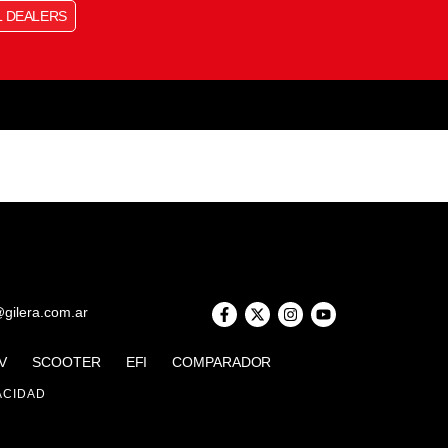
L DEALERS
@gilera.com.ar
V
SCOOTER
EFI
COMPARADOR
ACIDAD