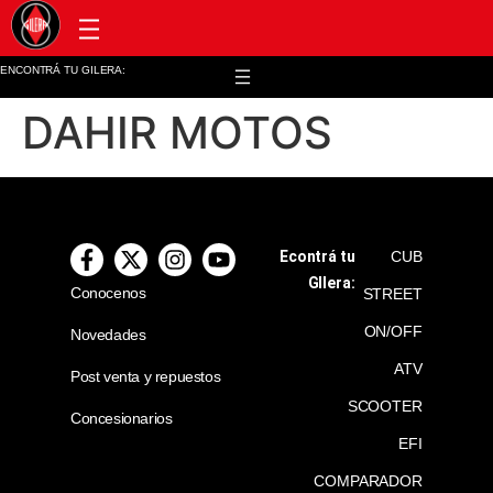
Post venta y repuestos
ENCONTRÁ TU GILERA:
DAHIR MOTOS
Econtrá tu
CUB
GIlera:
Conocenos
STREET
ON/OFF
Novedades
ATV
Post venta y repuestos
SCOOTER
Concesionarios
EFI
COMPARADOR