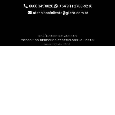
0800 345 0020
+54 9 11 2768-9216
atencionalcliente@gilera.com.ar
POLÍTICA DE PRIVACIDAD
TODOS LOS DERECHOS RESERVADOS. GILERA®
Powered by
Mono Azul