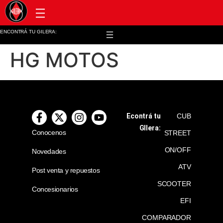
Post venta y repuestos
ENCONTRÁ TU GILERA:
HG MOTOS
Econtrá tu
CUB
GIlera:
Conocenos
STREET
ON/OFF
Novedades
ATV
Post venta y repuestos
SCOOTER
Concesionarios
EFI
COMPARADOR