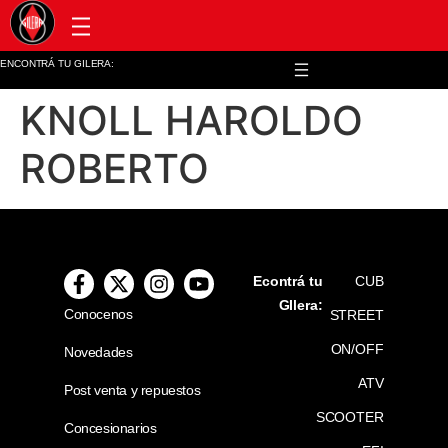
Post venta y repuestos
ENCONTRÁ TU GILERA:
KNOLL HAROLDO
ROBERTO
Econtrá tu
CUB
GIlera:
Conocenos
STREET
ON/OFF
Novedades
ATV
Post venta y repuestos
SCOOTER
Concesionarios