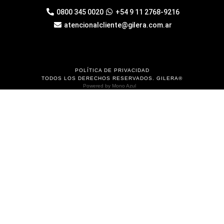
0800 345 0020
+54 9 11 2768-9216
atencionalcliente@gilera.com.ar
POLÍTICA DE PRIVACIDAD
TODOS LOS DERECHOS RESERVADOS. GILERA®
Powered by
Mono Azul