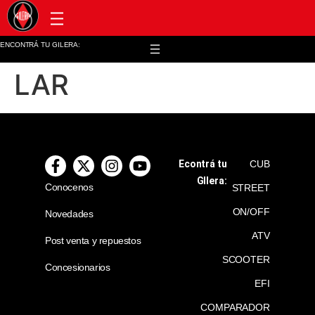
Post venta y repuestos
ENCONTRÁ TU GILERA:
LAR
Econtrá tu
CUB
GIlera:
Conocenos
STREET
ON/OFF
Novedades
ATV
Post venta y repuestos
SCOOTER
Concesionarios
EFI
COMPARADOR