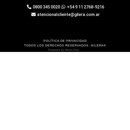
0800 345 0020
+54 9 11 2768-9216
atencionalcliente@gilera.com.ar
POLÍTICA DE PRIVACIDAD
TODOS LOS DERECHOS RESERVADOS. GILERA®
Powered by
Mono Azul