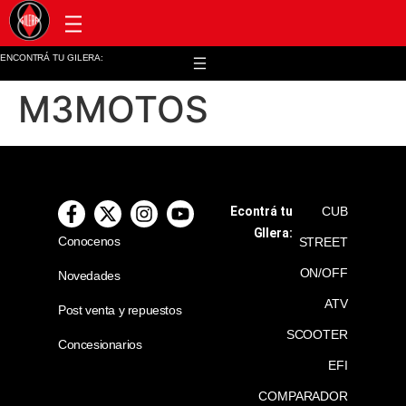
Post venta y repuestos
ENCONTRÁ TU GILERA:
M3MOTOS
Econtrá tu
CUB
GIlera:
Conocenos
STREET
ON/OFF
Novedades
ATV
Post venta y repuestos
SCOOTER
Concesionarios
EFI
COMPARADOR