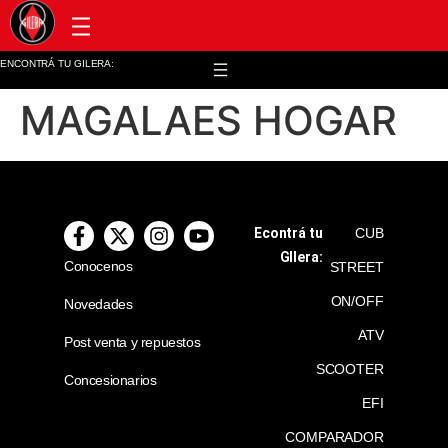
Post venta y repuestos
ENCONTRÁ TU GILERA:
MAGALAES HOGAR
Econtrá tu
CUB
GIlera:
Conocenos
STREET
ON/OFF
Novedades
ATV
Post venta y repuestos
SCOOTER
Concesionarios
EFI
COMPARADOR