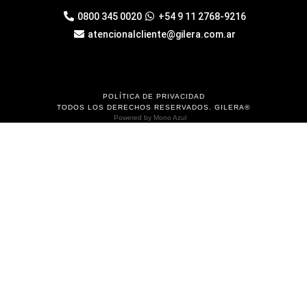
0800 345 0020
+54 9 11 2768-9216
atencionalcliente@gilera.com.ar
POLÍTICA DE PRIVACIDAD
TODOS LOS DERECHOS RESERVADOS. GILERA®
Powered by
Mono Azul