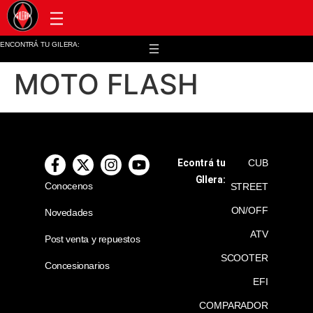
Post venta y repuestos
ENCONTRÁ TU GILERA:
MOTO FLASH
Econtrá tu
CUB
GIlera:
Conocenos
STREET
ON/OFF
Novedades
ATV
Post venta y repuestos
SCOOTER
Concesionarios
EFI
COMPARADOR