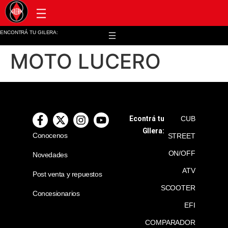
Post venta y repuestos
ENCONTRÁ TU GILERA:
MOTO LUCERO
Econtrá tu
CUB
GIlera:
Conocenos
STREET
ON/OFF
Novedades
ATV
Post venta y repuestos
SCOOTER
Concesionarios
EFI
COMPARADOR