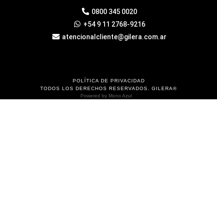
0800 345 0020
+54 9 11 2768-9216
atencionalcliente@gilera.com.ar
POLÍTICA DE PRIVACIDAD
TODOS LOS DERECHOS RESERVADOS. GILERA®
Powered by
Mono Azul