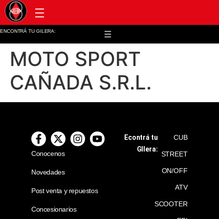
Post venta y repuestos
ENCONTRÁ TU GILERA:
MOTO SPORT
CAÑADA S.R.L.
Econtrá tu
CUB
GIlera:
Conocenos
STREET
ON/OFF
Novedades
ATV
Post venta y repuestos
SCOOTER
Concesionarios