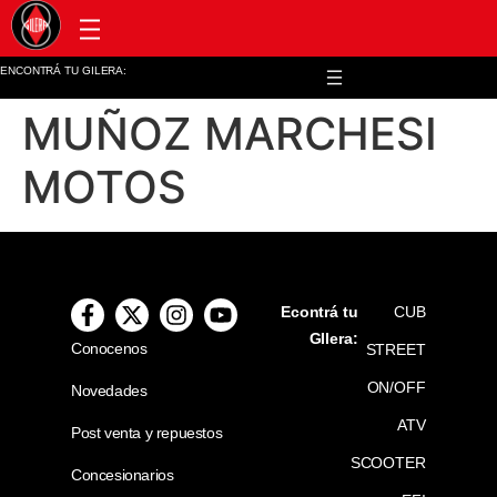
Post venta y repuestos
ENCONTRÁ TU GILERA:
MUÑOZ MARCHESI
MOTOS
Econtrá tu
CUB
GIlera:
Conocenos
STREET
ON/OFF
Novedades
ATV
Post venta y repuestos
SCOOTER
Concesionarios