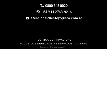
0800 345 0020
+54 9 11 2768-9216
atencionalcliente@gilera.com.ar
POLÍTICA DE PRIVACIDAD
TODOS LOS DERECHOS RESERVADOS. GILERA®
Powered by
Mono Azul