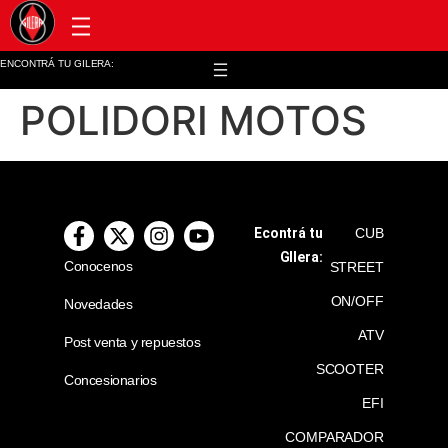
Post venta y repuestos
ENCONTRÁ TU GILERA:
POLIDORI MOTOS
Econtrá tu
CUB
GIlera:
Conocenos
STREET
ON/OFF
Novedades
ATV
Post venta y repuestos
SCOOTER
Concesionarios
EFI
COMPARADOR