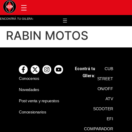
Post venta y repuestos
ENCONTRÁ TU GILERA:
RABIN MOTOS
Econtrá tu
CUB
GIlera:
Conocenos
STREET
ON/OFF
Novedades
ATV
Post venta y repuestos
SCOOTER
Concesionarios
EFI
COMPARADOR