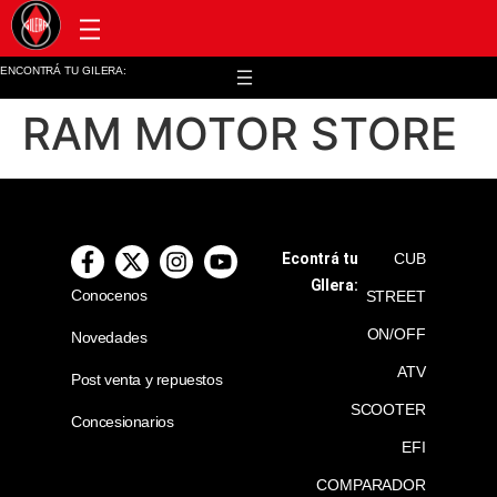
Post venta y repuestos
ENCONTRÁ TU GILERA:
RAM MOTOR STORE
Econtrá tu
CUB
GIlera:
Conocenos
STREET
ON/OFF
Novedades
ATV
Post venta y repuestos
SCOOTER
Concesionarios
EFI
COMPARADOR