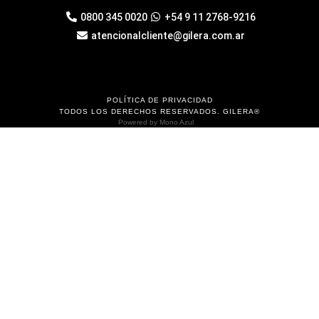
0800 345 0020
+54 9 11 2768-9216
atencionalcliente@gilera.com.ar
POLÍTICA DE PRIVACIDAD
TODOS LOS DERECHOS RESERVADOS. GILERA®
Powered by
Mono Azul