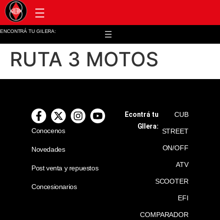
Post venta y repuestos
ENCONTRÁ TU GILERA:
RUTA 3 MOTOS
Econtrá tu
CUB
GIlera:
Conocenos
STREET
ON/OFF
Novedades
ATV
Post venta y repuestos
SCOOTER
Concesionarios
EFI
COMPARADOR