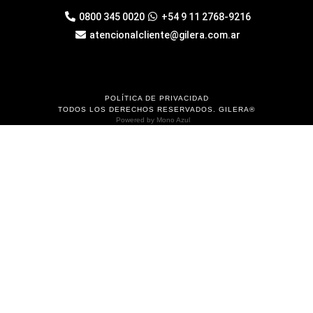
0800 345 0020
+54 9 11 2768-9216
atencionalcliente@gilera.com.ar
POLÍTICA DE PRIVACIDAD
TODOS LOS DERECHOS RESERVADOS. GILERA®
Powered by
Mono Azul