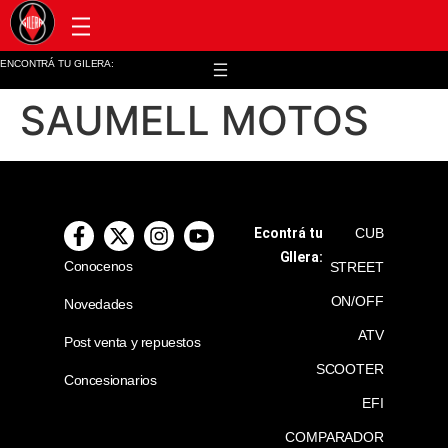
Post venta y repuestos
ENCONTRÁ TU GILERA:
SAUMELL MOTOS
Econtrá tu
CUB
GIlera:
Conocenos
STREET
ON/OFF
Novedades
ATV
Post venta y repuestos
SCOOTER
Concesionarios
EFI
COMPARADOR