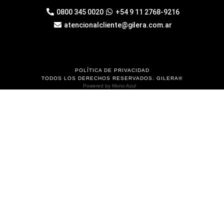
0800 345 0020
+54 9 11 2768-9216
atencionalcliente@gilera.com.ar
POLÍTICA DE PRIVACIDAD
TODOS LOS DERECHOS RESERVADOS. GILERA®
Powered by
Mono Azul