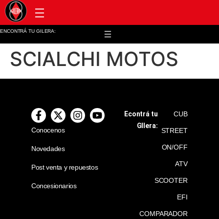
Post venta y repuestos
ENCONTRÁ TU GILERA:
SCIALCHI MOTOS
Econtrá tu
CUB
GIlera:
Conocenos
STREET
ON/OFF
Novedades
ATV
Post venta y repuestos
SCOOTER
Concesionarios
EFI
COMPARADOR