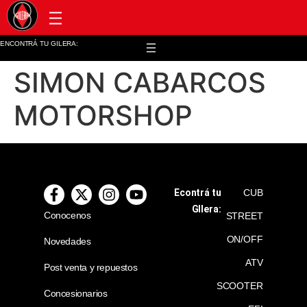
Post venta y repuestos
ENCONTRÁ TU GILERA:
SIMON CABARCOS
MOTORSHOP
Econtrá tu
CUB
GIlera:
Conocenos
STREET
ON/OFF
Novedades
ATV
Post venta y repuestos
SCOOTER
Concesionarios