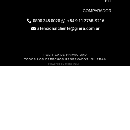
EFI
COMPARADOR
0800 345 0020
+54 9 11 2768-9216
atencionalcliente@gilera.com.ar
POLÍTICA DE PRIVACIDAD
TODOS LOS DERECHOS RESERVADOS. GILERA®
Powered by
Mono Azul