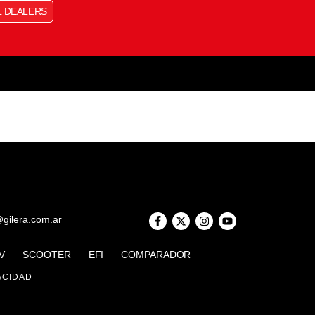
L DEALERS
@gilera.com.ar
V
SCOOTER
EFI
COMPARADOR
ACIDAD