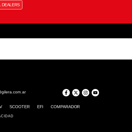
L DEALERS
@gilera.com.ar
V
SCOOTER
EFI
COMPARADOR
ACIDAD