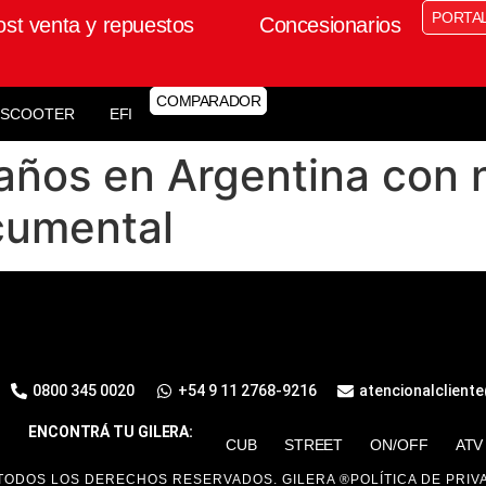
PORTA
ost venta y repuestos
Concesionarios
COMPARADOR
SCOOTER
EFI
 años en Argentina con 
cumental
0800 345 0020
+54 9 11 2768-9216
atencionalclient
ENCONTRÁ TU GILERA:
CUB
STREET
ON/OFF
ATV
TODOS LOS DERECHOS RESERVADOS. GILERA ®
POLÍTICA DE PRIV