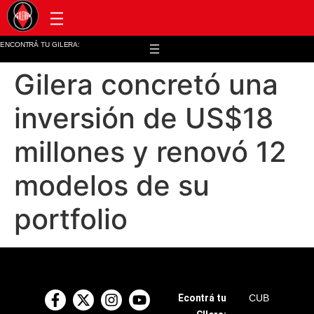
Post venta y repuestos
ENCONTRÁ TU GILERA:
Gilera concretó una
inversión de US$18
millones y renovó 12
modelos de su
portfolio
Econtrá tu
CUB