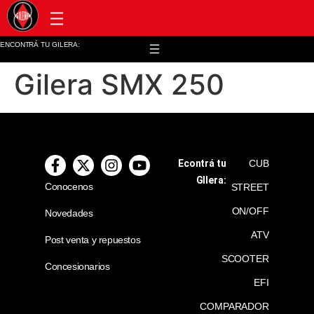
Post venta y repuestos
ENCONTRÁ TU GILERA:
Gilera SMX 250
Econtrá tu
CUB
GIlera:
Conocenos
STREET
ON/OFF
Novedades
ATV
Post venta y repuestos
SCOOTER
Concesionarios
EFI
COMPARADOR