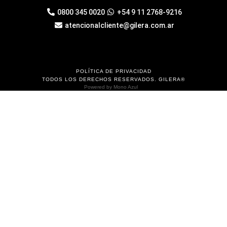
0800 345 0020
+54 9 11 2768-9216
atencionalcliente@gilera.com.ar
POLÍTICA DE PRIVACIDAD
TODOS LOS DERECHOS RESERVADOS. GILERA®
Powered by
Mono Azul