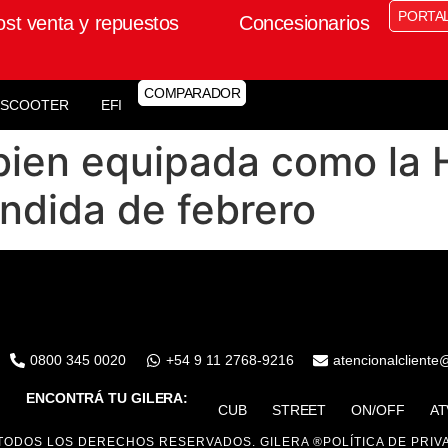
PORTA
ost venta y repuestos
Concesionarios
COMPARADOR
SCOOTER
EFI
bien equipada como la 
ndida de febrero
0800 345 0020
+54 9 11 2768-9216
atencionalcliente
ENCONTRÁ TU GILERA:
CUB
STREET
ON/OFF
AT
TODOS LOS DERECHOS RESERVADOS. GILERA ®
POLÍTICA DE PRIV