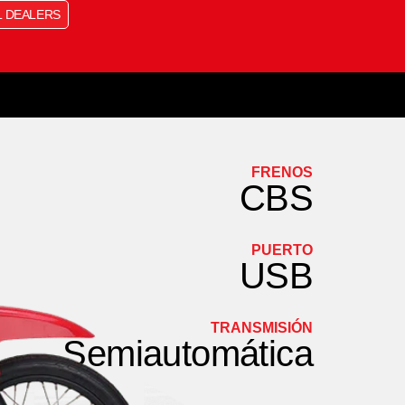
L DEALERS
FRENOS
CBS
PUERTO
USB
TRANSMISIÓN
Semiautomática