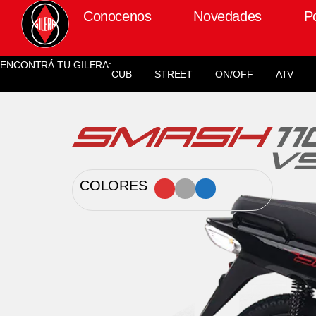
Conocenos
Novedades
P
ENCONTRÁ TU GILERA:
CUB
STREET
ON/OFF
ATV
COLORES