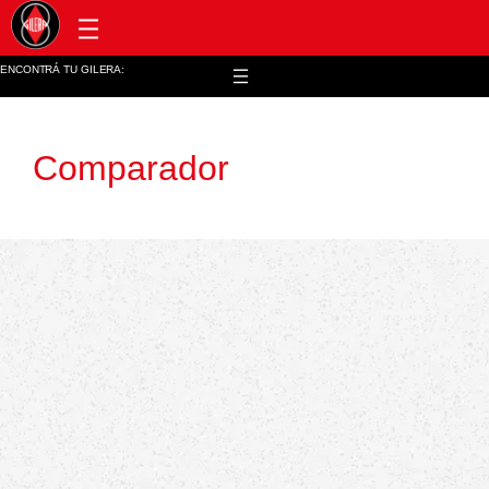
Post venta y repuestos
ENCONTRÁ TU GILERA:
Comparador