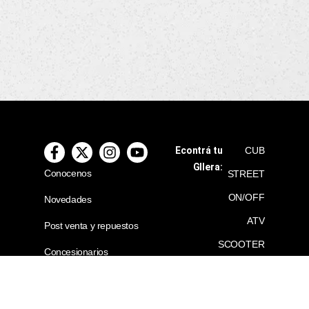
Econtrá tu
CUB
GIlera:
Conocenos
STREET
ON/OFF
Novedades
ATV
Post venta y repuestos
SCOOTER
Concesionarios
EFI
COMPARADOR