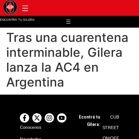
Post venta y repuestos
ENCONTRÁ TU GILERA:
Tras una cuarentena
interminable, Gilera
lanza la AC4 en
Argentina
Econtrá tu
CUB
GIlera:
Conocenos
STREET
ON/OFF
Novedades