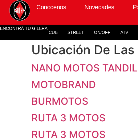
Conocenos
Novedades
P
ENCONTRÁ TU GILERA:
CUB
STREET
ON/OFF
ATV
Ubicación De Las
NANO MOTOS TANDIL
MOTOBRAND
BURMOTOS
RUTA 3 MOTOS
RUTA 3 MOTOS