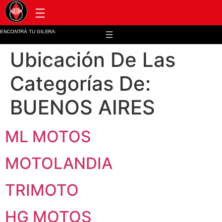
Post venta y repuestos
ENCONTRÁ TU GILERA:
Ubicación De Las
Categorías De:
BUENOS AIRES
ML MOTOS
MOTOLANDIA
TRIMOTO
HG MOTOS