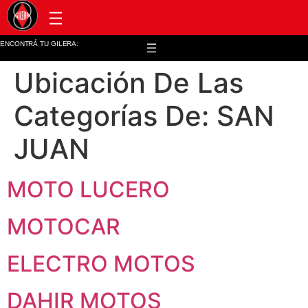
Post venta y repuestos
ENCONTRÁ TU GILERA:
Ubicación De Las
Categorías De:
SAN
JUAN
MOTO LUCERO
MOTOCAR
ELECTRO MOTOS
DAHIR MOTOS